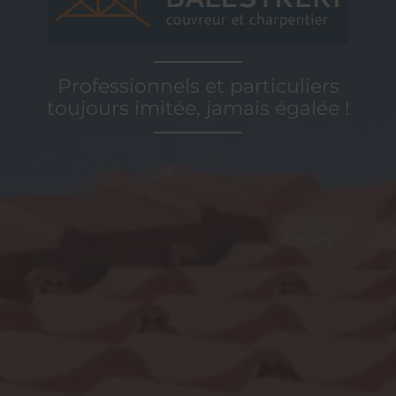
Professionnels et particuliers
toujours imitée, jamais égalée !