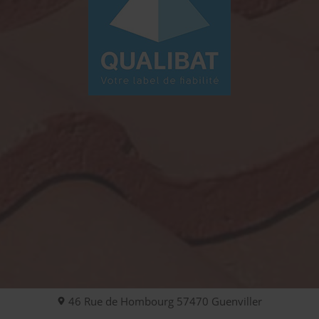
46 Rue de Hombourg
57470
Guenviller