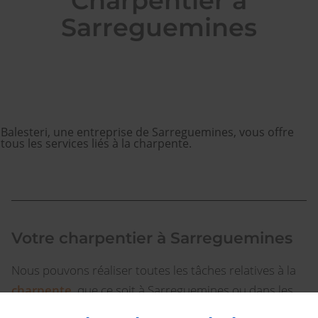
Charpentier à
Sarreguemines
Balesteri, une entreprise de Sarreguemines, vous offre
tous les services liés à la charpente.
Votre charpentier à Sarreguemines
Nous pouvons réaliser toutes les tâches relatives à la
charpente
, que ce soit à Sarreguemines ou dans les
communes avoisinantes. Nous disposons d'une longue