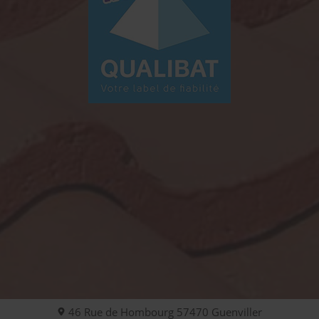
46 Rue de Hombourg
57470
Guenviller