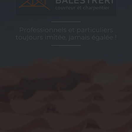
Professionnels et particuliers
toujours imitée, jamais égalée !