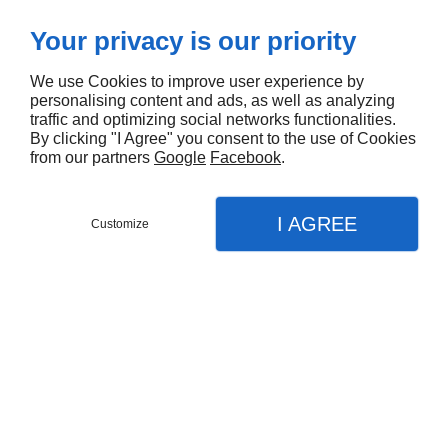
Notre équipe de
couvreurs
est expérimentée dans
Your privacy is our priority
l'emploi de matériaux traditionnels pour couvrir les
We use Cookies to improve user experience by
toitures. Tuiles, bacs en acier et ardoises sont
personalising content and ads, as well as analyzing
quelques-uns des matériaux de couverture
traffic and optimizing social networks functionalities.
By clicking "I Agree" you consent to the use of Cookies
disponibles. Nos couvreurs professionnels vous
from our partners
Google
Facebook
.
conseilleront sur la couverture adaptée à votre
environnement et à l'architecture de votre bâtiment en
I AGREE
Customize
plus des matériaux. Nous sommes à votre disposition
Appel
pour effectuer la pose de
couverture traditionnelle
à
Menu
Contact
Plan
Sarreguemines et dans ses environs. La couverture
Accueil
traditionnelle exige un savoir-faire spécifique, et nous
prenons le soin et la dextérité dans le processus.
Nos services
Charpente
Couverture traditionnelle