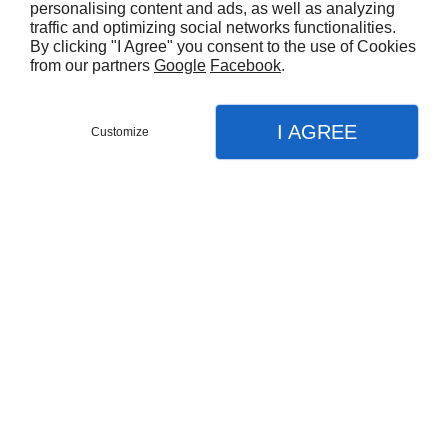
personalising content and ads, as well as analyzing
traffic and optimizing social networks functionalities.
- la pose de charpente,
By clicking "I Agree" you consent to the use of Cookies
from our partners
Google
Facebook
.
- les travaux d’isolation, d’étanchéité et de protection
de toiture,
I AGREE
Customize
Appel
- la pose de fenêtre de toit,
Menu
Contact
Plan
- l’installation des éléments de zinguerie (gouttières,
Accueil
chéneaux et autres).
Nos services
Vous pouvez compter sur nos couvreurs pour
Charpente
effectuer tous ces travaux. Nos couvreurs se déplacent
Couverture traditionnelle
dans les secteurs de
Forbach
, Sarreguemines, Saint-
Avold, Creutzwald, Freyming-Merlebach et Stiring-
Zinguerie
Wendel.
Pose de bardage