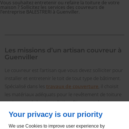
Vous souhaitez entretenir ou refaire la toiture de votre
maison ? Sollicitez les services des couvreurs de
l’entreprise BALESTRERI à Guenviller.
Les missions d’un artisan couvreur à
Guenviller
Le couvreur est l’artisan que vous devez solliciter pour
installer et entretenir le toit de tout type de bâtiment.
Spécialisé dans les
travaux de couverture
, il choisit
les matériaux adéquats pour le revêtement de toiture
et s’occupe de leur installation. Disposant des
qualifications nécessaires dans le domaine de la
Your privacy is our priority
couverture, le couvreur est aussi en mesure
d’effectuer :
We use Cookies to improve user experience by