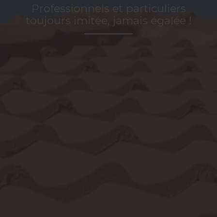
Professionnels et particuliers
toujours imitée, jamais égalée !